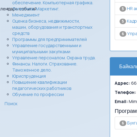
обеспечение. Компьютерная графика.
HR а
алендарь событий
Логистика. Маркетинг.
5
Менеджмент
Оценка бизнеса, недвижимости,
Кадр
5
машин, оборудования и транспортных
средств
Упра
6
Программы для предпринимателей
Управление государственными и
муниципальными закупками
Управление персоналом. Охрана труда.
Финансы. Налоги. Страхование.
Байкал
Таможенное дело.
Юриспруденция
Повышение квалификации
Адрес:
664
педагогических работников
Телефон:
Обучение по профессии
Email:
Mim
Поиск
Програм
Бухг
6