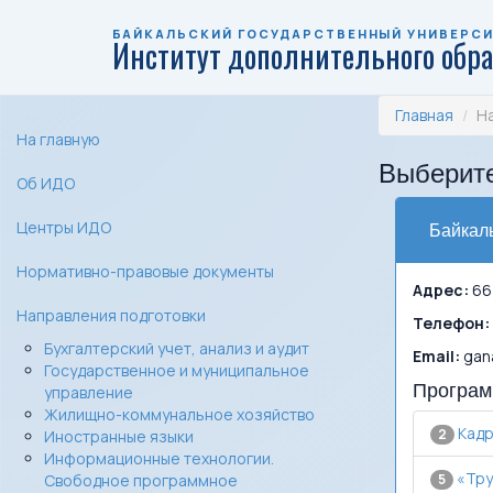
БАЙКАЛЬСКИЙ ГОСУДАРСТВЕННЫЙ УНИВЕРС
Институт дополнительного обр
Главная
Н
На главную
Выберите
Об ИДО
Центры ИДО
Байкаль
Нормативно-правовые документы
Адрес:
664
Направления подготовки
Телефон:
Бухгалтерский учет, анализ и аудит
Email:
gana
Государственное и муниципальное
Програм
управление
Жилищно-коммунальное хозяйство
Кадр
2
Иностранные языки
Информационные технологии.
«Тру
Свободное программное
5