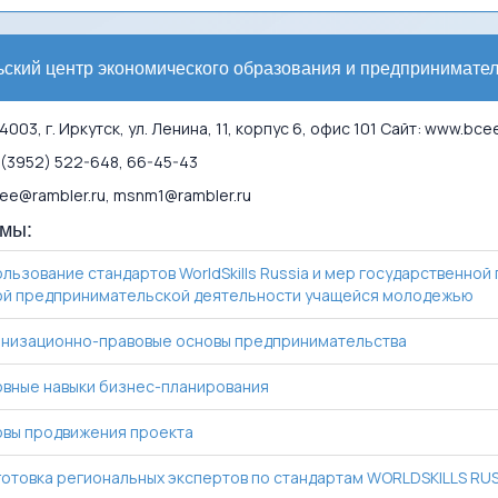
ский центр экономического образования и предпринимател
003, г. Иркутск, ул. Ленина, 11, корпус 6, офис 101 Сайт: www.bce
(3952) 522-648, 66-45-43
e@rambler.ru, msnm1@rambler.ru
мы:
льзование стандартов WorldSkills Russia и мер государственной
й предпринимательской деятельности учащейся молодежью
низационно-правовые основы предпринимательства
вные навыки бизнес-планирования
вы продвижения проекта
отовка региональных экспертов по стандартам WORLDSKILLS RUSS