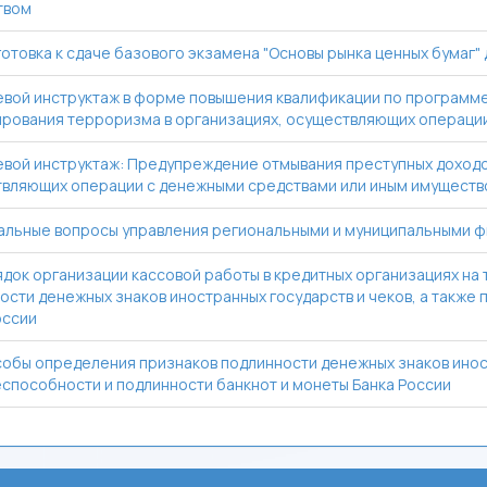
твом
отовка к сдаче базового экзамена "Основы рынка ценных бумаг"
вой инструктаж в форме повышения квалификации по программе
рования терроризма в организациях, осуществляющих операции
вой инструктаж: Предупреждение отмывания преступных доходо
вляющих операции с денежными средствами или иным имуществ
альные вопросы управления региональными и муниципальными 
док организации кассовой работы в кредитных организациях на
ости денежных знаков иностранных государств и чеков, а также
оссии
обы определения признаков подлинности денежных знаков иностр
способности и подлинности банкнот и монеты Банка России