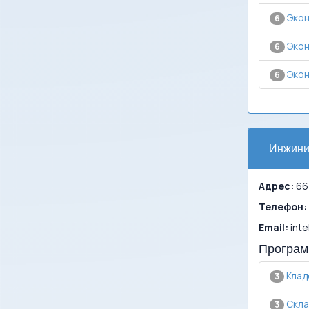
Экон
6
Экон
6
Экон
6
Инжини
Адрес:
664
Телефон:
Email:
inte
Програм
Клад
3
Скла
3