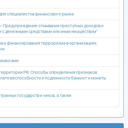
 для специалистов финансового рынка
: Предупреждение отмывания преступных доходов и
 с денежными средствами или иным имуществом"
в и финансирования терроризма в организациях,
ом
финансами
 территории РФ. Способы определения признаков
 платежеспособности и подлинности банкнот и монеты
анных государств и чеков, а также