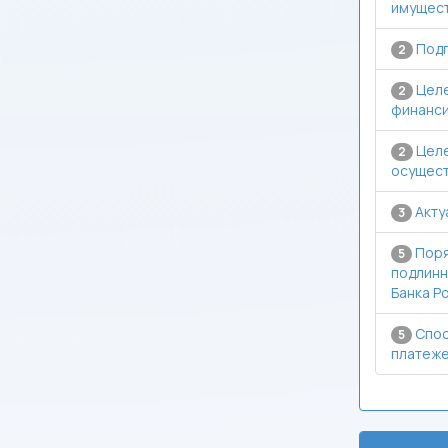
имущес
Подг
2
Целе
2
финанси
Целе
2
осущест
Акту
3
Поря
5
подлинн
Банка Р
Спос
5
платеже