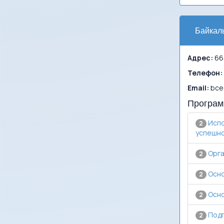
Байкаль
Адрес:
664
Телефон:
Email:
bcee
Програм
Испо
2
успешно
Орга
2
Осно
2
Осно
2
Подг
2