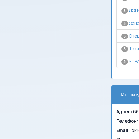
ЛОГ
5
Осно
5
Спец
5
Техн
5
УПРА
5
Инстит
Адрес:
664
Телефон:
Email:
ipk@