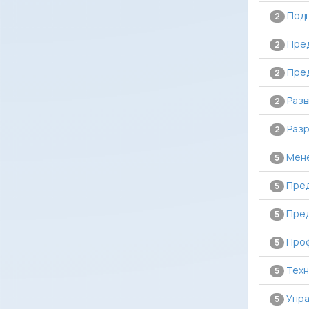
Подг
2
Пред
2
Пред
2
Разв
2
Разр
2
Мене
5
Пред
5
Пред
5
Проф
5
Техн
5
Упра
5