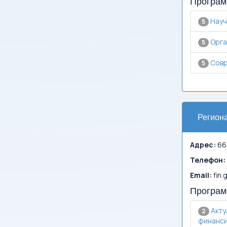
Програм
Науч
5
Орга
5
Совр
5
Региона
Адрес:
664
Телефон:
Email:
fin.
Програм
Акту
2
финанси