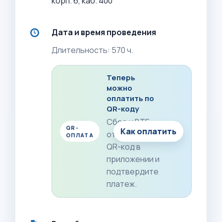
корп. 6, каб. 400
Дата и время проведения
Длительность: 570 ч.
Теперь
можно
оплатить по
QR-коду
Сбер и ВТБ:
QR-
Как оплатить
отсканируйте
ОПЛАТА
QR-код в
приложении и
подтвердите
платеж.