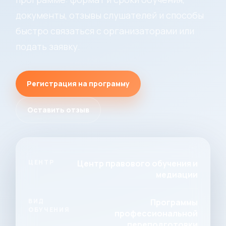
документы, отзывы слушателей и способы
быстро связаться с организаторами или
подать заявку.
Регистрация на программу
Оставить отзыв
ЦЕНТР
Центр правового обучения и
медиации
ВИД
Программы
ОБУЧЕНИЯ
профессиональной
переподготовки