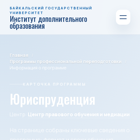
БАЙКАЛЬСКИЙ ГОСУДАРСТВЕННЫЙ
УНИВЕРСИТЕТ
Институт дополнительного
образования
Главная
Программы профессиональной переподготовки
Информация о программе
КАРТОЧКА ПРОГРАММЫ
Юриспруденция
Центр:
Центр правового обучения и медиации
На странице собраны ключевые сведения о
программе: формат и сроки обучения,