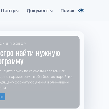
Центры
Документы
Поиск
СК И ПОДБОР
стро найти нужную
ограмму
льзуйте поиск по ключевым словам или
ор по параметрам, чтобы быстро перейти к
одящему формату обучения и ближайшим
рам.
ти