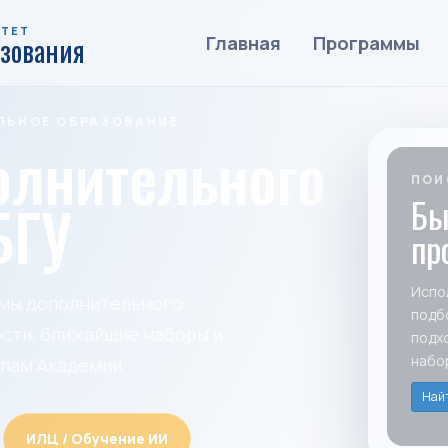
ИТЕТ
азования
Главная
Программы
ЬНОЕ ОБРАЗОВАНИЕ
олнительного
ПОИ
Бы
БГУ
пр
Испо
ммы дополнительного
подб
сти, ближайшие наборы и
подх
набо
лам Академии.
Най
ИЛЦ / Обучение ИИ