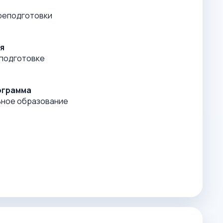
реподготовки
я
подготовке
ограмма
ьное образование