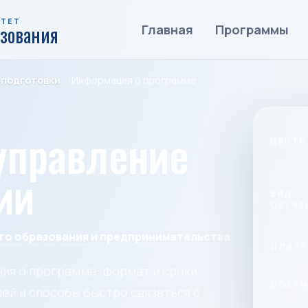
ИТЕТ
азования
Главная
Программы
еподготовки
Информация о программе
управление
ЦЕНТР
ии
ВИД
ОБУЧЕ
го образования и предпринимательства
ДЛИТЕ
ия о программе: формат и сроки
ДОКУМ
ей и способы быстро связаться с