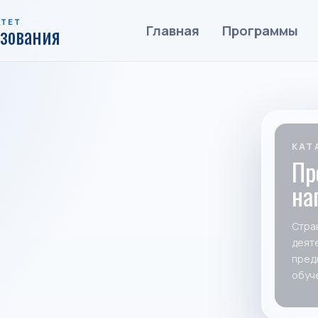
ИТЕТ
азования
Главная
Программы
КАТ
Пр
на
Стра
деят
пред
обуч