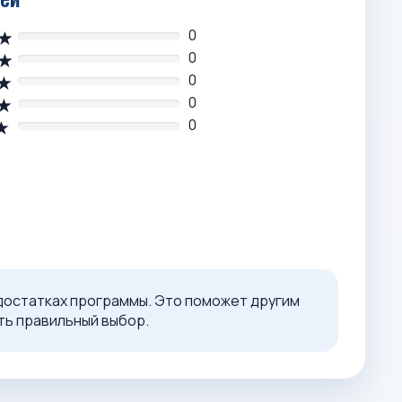
0
0
0
0
0
достатках программы. Это поможет другим
ь правильный выбор.