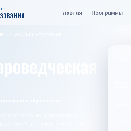
ИТЕТ
азования
Главная
Программы
ии
Информация о программе
ароведческая
ЦЕНТР
ВИД
ОБУЧЕ
нительного образования
ДЛИТЕ
ия о программе: формат и сроки
ДОКУМ
ей и способы быстро связаться с