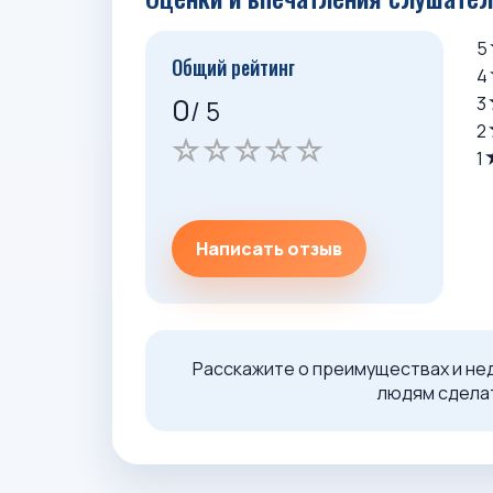
5
Общий рейтинг
4
0
3
/ 5
2
1
Написать отзыв
Расскажите о преимуществах и не
людям сделат