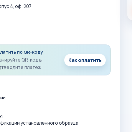
рпус 4, оф. 207
латить по QR-коду
анируйте QR-код в
Как оплатить
дтвердите платеж.
ции
я
ификации установленного образца