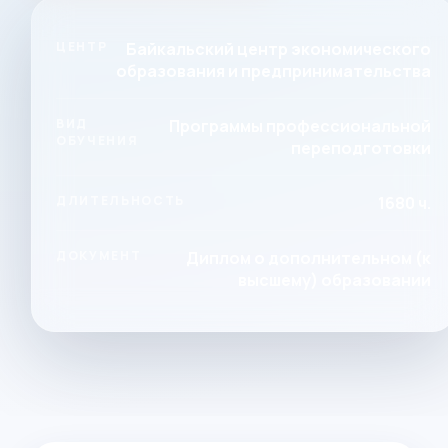
ЦЕНТР
Байкальский центр экономического
образования и предпринимательства
ВИД
Программы профессиональной
ОБУЧЕНИЯ
переподготовки
ДЛИТЕЛЬНОСТЬ
1680 ч.
ДОКУМЕНТ
Диплом о дополнительном (к
высшему) образовании